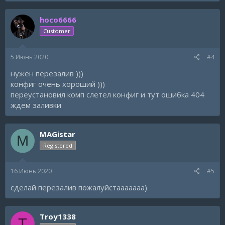
МР5 - зажим настроен
AWP - Настроен отлично. Стрелять будете как Марик
hoco6666
в лучшие годы
Customer
Скачать настройки
5 Июнь 2020
#4
нужен перезалив )))
конфиг очень хороший )))
переустановил комп слетел конфиг и тут ошибка 404
ждем заливки
MAGistar
M
Registered
16 Июнь 2020
#5
сделай перезалив пожалуйстааааааа)
Troy1338
T