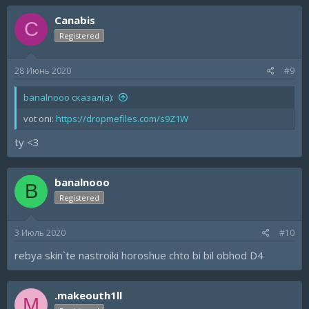
Canabis
C
Registered
28 Июнь 2020
#9
banalnooo сказал(а):
vot oni:
https://dropmefiles.com/s9Z1W
ty <3
banalnooo
B
Registered
3 Июль 2020
#10
rebya skin`te nastroiki horoshue chto bi bil obhod D4
.makeouth1ll
M