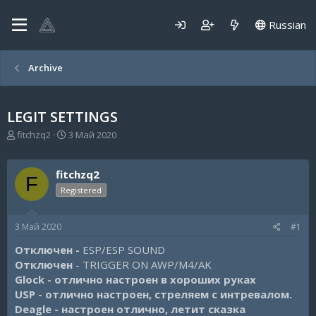
Russian
Archive
LEGIT SETTINGS
А
Д
fitchzq2
3 Май 2020
в
а
т
т
о
а
fitchzq2
F
р
н
Registered
т
а
е
ч
м
а
3 Май 2020
#1
ы
л
а
Отключен -
ESP/ESP SOUND
Отключен
- TRIGGER ON AWP/M4/AK
Glock - отлично настроен в хороших руках
USP - отлично настроен, стреляем с интревалом.
Deagle - настроен отлично, летит сказка