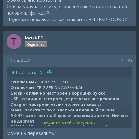
Скачал манупл по читу, открыл меню чита и не нашел
половины функций...
Подскажи пожалуйста как включить ESP/ESP SOUND?
twistT1
T
Registered
4 Июнь 2020
#3
fitchzq2 сказал(а):
Отключен -
ESP/ESP SOUND
Отключен
- TRIGGER ON AWP/M4/AK
Glock - отлично настроен в хороших руках
USP - отлично настроен, стреляем с интревалом.
Deagle - настроен отлично, летит сказка
М4А1 - залетает по 2-3 патрона плавный зажим.
АК-47 - залетает по 3 пульки, плавный
зажим
. Ничего
не дергает
Нажмите, чтобы раскрыть...
FAMAS - бёрст по 3 патрона, спрей не плохой.
Galil - стрельба как по 3 патрона так и зажим до 7-10
Можешь перезалить?
патронов