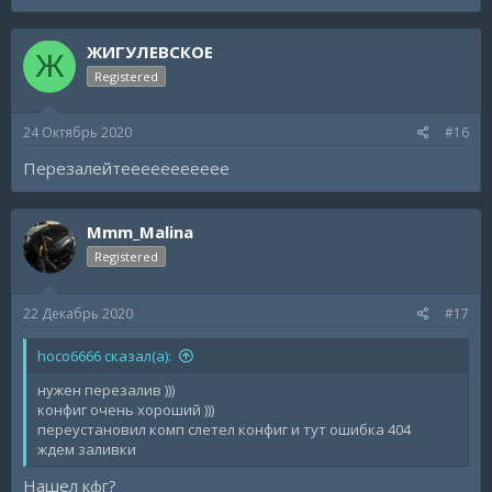
ЖИГУЛЕВСКОЕ
Ж
Registered
24 Октябрь 2020
#16
Перезалейтеееееееееее
Mmm_Malina
Registered
22 Декабрь 2020
#17
hoco6666 сказал(а):
нужен перезалив )))
конфиг очень хороший )))
переустановил комп слетел конфиг и тут ошибка 404
ждем заливки
Нашел кфг?