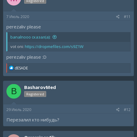
Registered
7 Июль 2020
#11
perezaliv please
banalnooo сказал(а):
vot oni:
https://dropmefiles.com/s9Z1W
perezaliv please :D
R
dESADE
e
a
c
BasharovMed
t
B
i
Registered
o
n
s
29 Июль 2020
#12
:
Перезалил кто нибудь?