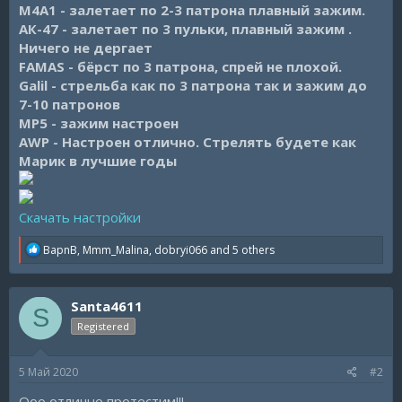
М4А1 - залетает по 2-3 патрона плавный зажим.
АК-47 - залетает по 3 пульки, плавный
зажим
.
Ничего не дергает
FAMAS - бёрст по 3 патрона, спрей не плохой.
Galil - стрельба как по 3 патрона так и зажим до
7-10 патронов
МР5 - зажим настроен
AWP - Настроен отлично. Стрелять будете как
Марик в лучшие годы
Скачать настройки
R
BapnB
,
Mmm_Malina
,
dobryi066
and 5 others
e
a
c
Santa4611
t
S
i
Registered
o
n
s
5 Май 2020
#2
:
Ооо отлично протестим!!!