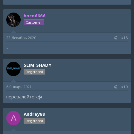
hoco6666
Customer
23 Декабрь 2020
#18
-
SLIM_SHADY
Registered
6 Январь 2021
#19
перезалейте кфг
Andrey89
A
Registered