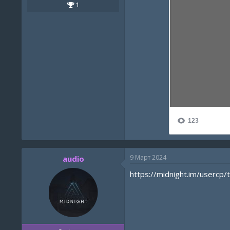
1
9 Март 2024
audio
https://midnight.im/usercp/