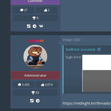
Customer
37
2
8
9 Март 2024
csxMpak
Badblack сказал(а):
login error
Administrator
3,433
4,074
83
https://midnight.im/threads