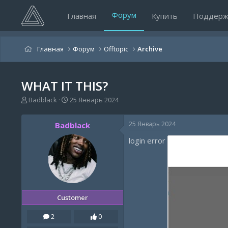
Форум
Главная
Купить
Поддерж
Главная
Форум
Offtopic
Archive
WHAT IT THIS?
А
Д
Badblack
25 Январь 2024
в
а
т
т
25 Январь 2024
Badblack
о
а
р
н
login error
т
а
е
ч
м
а
ы
л
а
Customer
2
0