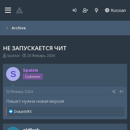
Russian
Archive
НЕ ЗАПУСКАЕТСЯ ЧИТ
А
Д
Spaisix
20 Январь 2024
в
а
т
т
Spaisix
о
а
S
р
н
Customer
т
а
е
ч
20 Январь 2024
#1
м
а
ы
л
Пишет нужна новая версия
а
R
DistantVRX
e
a
c
oldfuck
t