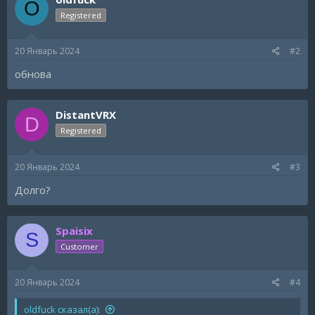
O
i
Registered
o
n
s
20 Январь 2024
#2
:
обнова
DistantVRX
D
Registered
20 Январь 2024
#3
Долго?
Spaisix
S
Customer
20 Январь 2024
#4
oldfuck сказал(а):