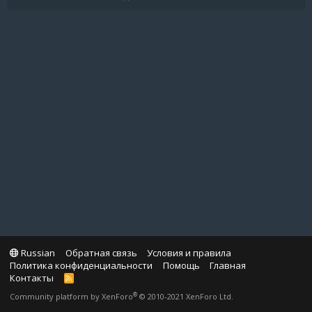
Russian
Обратная связь
Условия и правила
Политика конфиденциальности
Помощь
Главная
Контакты
R
S
®
Community platform by XenForo
© 2010-2021 XenForo Ltd.
S