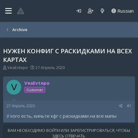
Russian
Archive
НУЖЕН КОНФИГ С РАСКИДКАМИ НА ВСЕХ
КАРТАХ
А
Д
VeaEvtepo
27 Апрель 2020
в
а
т
т
VeaEvtepo
о
а
V
р
н
Customer
т
а
е
ч
27 Апрель 2020
#1
м
а
ы
л
У кого есть, киньте кфг с раскидками на все мапы
а
ВАМ НЕОБХОДИМО ВОЙТИ ИЛИ ЗАРЕГИСТРИРОВАТЬСЯ, ЧТОБЫ
ЗДЕСЬ ОТВЕЧАТЬ.