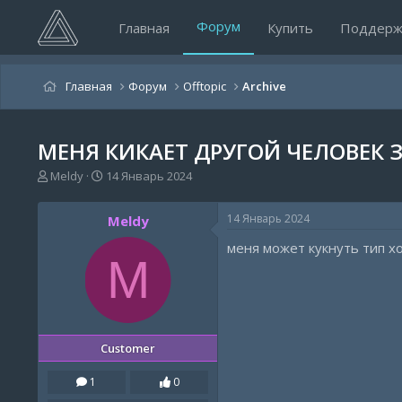
Форум
Главная
Купить
Поддерж
Главная
Форум
Offtopic
Archive
МЕНЯ КИКАЕТ ДРУГОЙ ЧЕЛОВЕК З
А
Д
Meldy
14 Январь 2024
в
а
т
т
14 Январь 2024
Meldy
о
а
р
н
меня может кукнуть тип х
т
а
M
е
ч
м
а
ы
л
а
Customer
1
0