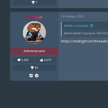
1
14 Январь 2024
csxMpak
Meldy сказал(а):
меня может кукнуть тип хот
https://midnight.im/threads
Administrator
3,433
4,079
83