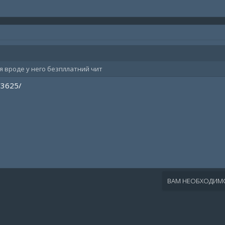
я вроде у него безпллатний чит
/3625/
ВАМ НЕОБХОДИМО