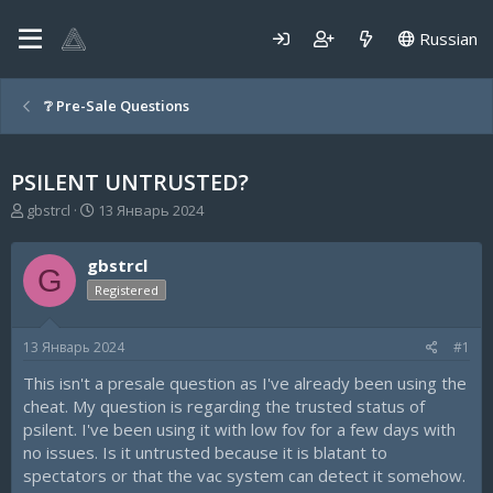
Russian
❔ Pre-Sale Questions
PSILENT UNTRUSTED?
А
Д
gbstrcl
13 Январь 2024
в
а
т
т
gbstrcl
о
а
G
р
н
Registered
т
а
е
ч
13 Январь 2024
#1
м
а
ы
л
This isn't a presale question as I've already been using the
а
cheat. My question is regarding the trusted status of
psilent. I've been using it with low fov for a few days with
no issues. Is it untrusted because it is blatant to
spectators or that the vac system can detect it somehow.