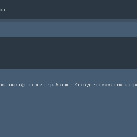
ка
платных кфг но они не работают. Кто в дсе поможет их настрои