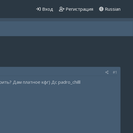
Вход
Регистрация
Russian
#1
ть? Дам платное кфг) Дс padro_chilll