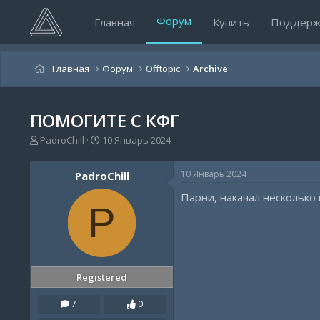
Форум
Главная
Купить
Поддерж
Главная
Форум
Offtopic
Archive
ПОМОГИТЕ С КФГ
А
Д
PadroChill
10 Январь 2024
в
а
т
т
10 Январь 2024
PadroChill
о
а
р
н
Парни, накачал несколько 
т
а
P
е
ч
м
а
ы
л
а
Registered
7
0