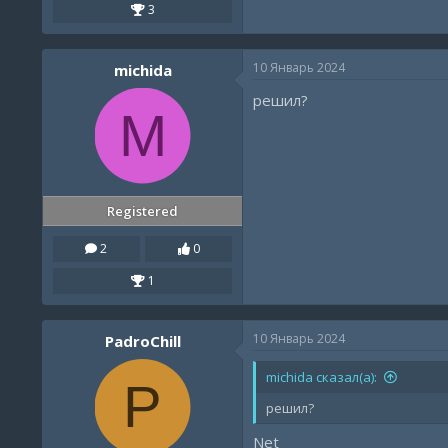
3
10 Январь 2024
michida
решил?
M
Registered
2
0
1
10 Январь 2024
PadroChill
michida сказал(а):
P
решил?
Net