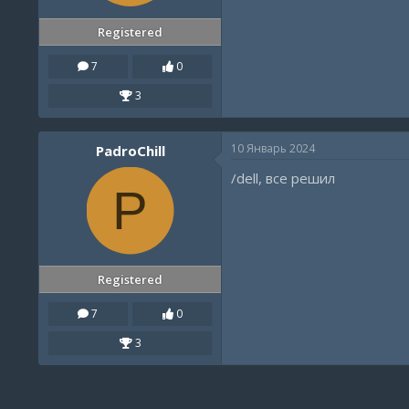
Registered
7
0
3
10 Январь 2024
PadroChill
/dell, все решил
P
Registered
7
0
3