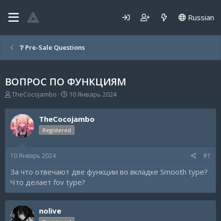
Russian
❔ Pre-Sale Questions
ВОПРОС ПО ФУНКЦИЯМ
А
Д
TheCocojambo
10 Январь 2024
в
а
т
т
TheCocojambo
о
а
р
н
Registered
т
а
е
ч
10 Январь 2024
#1
м
а
ы
л
За что отвечают две функции во вкладке Smooth type?
а
Что делает fov type?
nolive