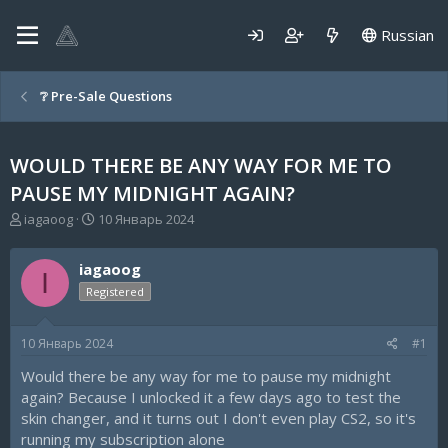
Russian
❔ Pre-Sale Questions
WOULD THERE BE ANY WAY FOR ME TO
PAUSE MY MIDNIGHT AGAIN?
А
Д
iagaoog
10 Январь 2024
в
а
т
т
iagaoog
о
а
I
р
н
Registered
т
а
е
ч
10 Январь 2024
#1
м
а
ы
л
Would there be any way for me to pause my midnight
а
again? Because I unlocked it a few days ago to test the
skin changer, and it turns out I don't even play CS2, so it's
running my subscription alone