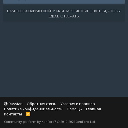
ВАМ НЕОБХОДИМО ВОЙТИ ИЛИ ЗАРЕГИСТРИРОВАТЬСЯ, ЧТОБЫ
ЗДЕСЬ ОТВЕЧАТЬ.
Russian
Обратная связь
Условия и правила
Политика конфиденциальности
Помощь
Главная
Контакты
R
S
®
Community platform by XenForo
© 2010-2021 XenForo Ltd.
S