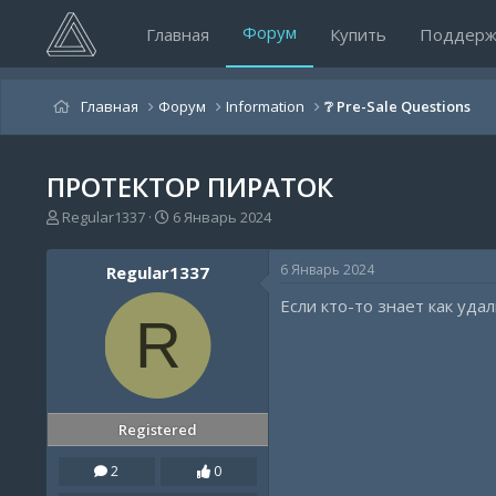
Форум
Главная
Купить
Поддерж
Главная
Форум
Information
❔ Pre-Sale Questions
ПРОТЕКТОР ПИРАТОК
А
Д
Regular1337
6 Январь 2024
в
а
т
т
6 Январь 2024
Regular1337
о
а
р
н
Если кто-то знает как уда
т
а
R
е
ч
м
а
ы
л
а
Registered
2
0