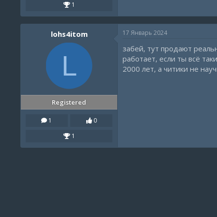
1
17 Январь 2024
lohs4itom
забей, тут продают реаль
L
работает, если ты всё так
2000 лет, а читики не нау
Registered
1
0
1