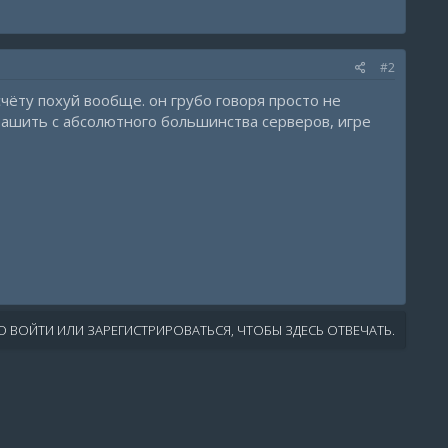
#2
чёту похуй вообще. он грубо говоря просто не
 крашить с абсолютного большинства серверов, игре
 ВОЙТИ ИЛИ ЗАРЕГИСТРИРОВАТЬСЯ, ЧТОБЫ ЗДЕСЬ ОТВЕЧАТЬ.