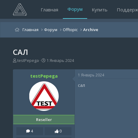
Форум
Главная
Купить
Поддерж
Главная
Форум
Offtopic
Archive
САЛ
А
Д
testPepega
1 Январь 2024
в
а
т
т
1 Январь 2024
testPepega
о
а
р
н
сал
т
а
е
ч
м
а
ы
л
а
Reseller
4
0