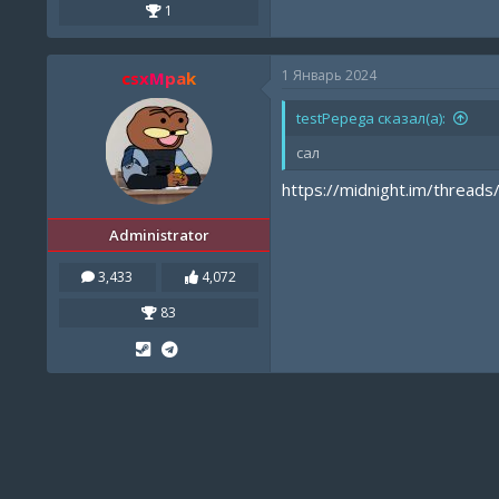
1
1 Январь 2024
csxMpak
testPepega сказал(а):
сал
https://midnight.im/threads
Administrator
3,433
4,072
83