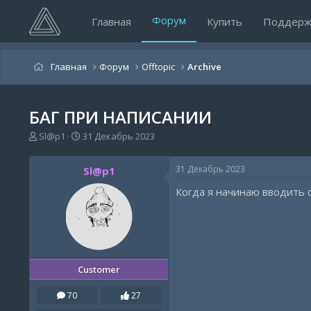
Форум
Главная
Купить
Поддерж
Главная
Форум
Offtopic
Archive
БАГ ПРИ НАПИСАНИИ
А
Д
Sl@p1
31 Декабрь 2023
в
а
т
т
31 Декабрь 2023
Sl@p1
о
а
р
н
Когда я начинаю вводить с
т
а
е
ч
м
а
ы
л
а
Customer
70
27