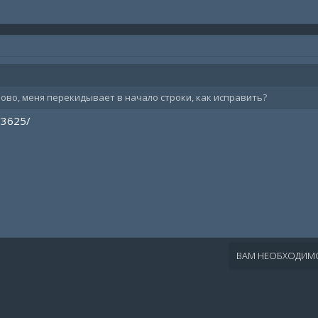
ово, меня перекидывает в начало строки, как исправить?
/3625/
ВАМ НЕОБХОДИМО