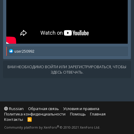
R
user250992
e
a
c
ВАМ НЕОБХОДИМО ВОЙТИ ИЛИ ЗАРЕГИСТРИРОВАТЬСЯ, ЧТОБЫ
t
ЗДЕСЬ ОТВЕЧАТЬ.
i
o
n
s
:
Russian
Обратная связь
Условия и правила
Политика конфиденциальности
Помощь
Главная
Контакты
R
S
®
Community platform by XenForo
© 2010-2021 XenForo Ltd.
S