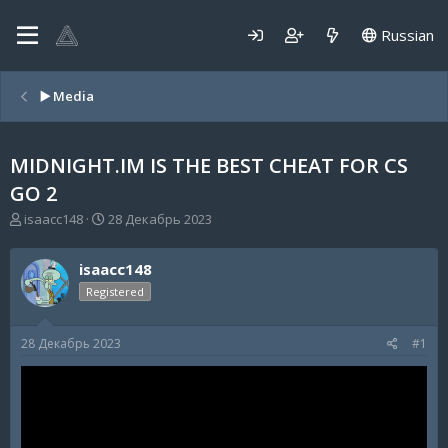
Russian
▶️ Media
MIDNIGHT.IM IS THE BEST CHEAT FOR CS
GO 2
А
Д
isaacc148
28 Декабрь 2023
в
а
т
т
isaacc148
о
а
р
н
Registered
т
а
е
ч
28 Декабрь 2023
#1
м
а
ы
л
а