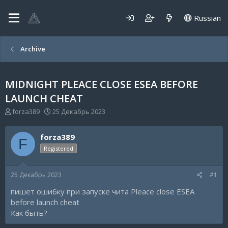
Russian
Archive
MIDNIGHT PLEACE CLOSE ESEA BEFORE
LAUNCH CHEAT
А
Д
forza389
25 Декабрь 2023
в
а
т
т
forza389
о
а
F
р
н
Registered
т
а
е
ч
25 Декабрь 2023
#1
м
а
ы
л
пишет ошибку при запуске чита Pleace close ESEA
а
before launch cheat
Как быть?