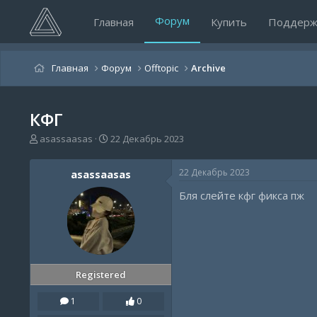
Форум
Главная
Купить
Поддерж
Главная
Форум
Offtopic
Archive
КФГ
А
Д
asassaasas
22 Декабрь 2023
в
а
т
т
22 Декабрь 2023
asassaasas
о
а
р
н
Бля слейте кфг фикса пж
т
а
е
ч
м
а
ы
л
а
Registered
1
0