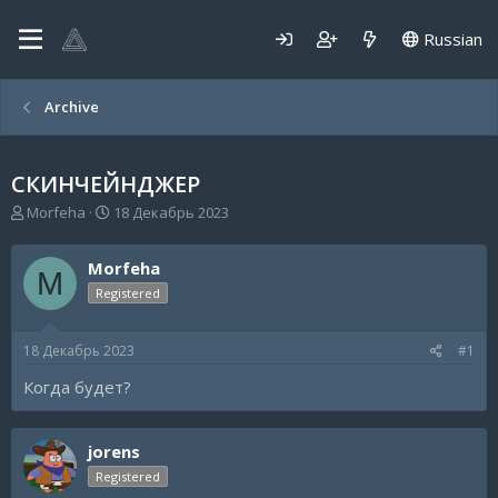
Russian
Archive
СКИНЧЕЙНДЖЕР
А
Д
Morfeha
18 Декабрь 2023
в
а
т
т
Morfeha
о
а
M
р
н
Registered
т
а
е
ч
18 Декабрь 2023
#1
м
а
ы
л
Когда будет?
а
jorens
Registered