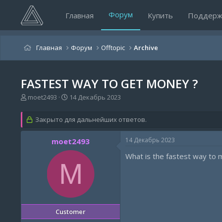
Форум
Главная
Купить
Поддерж
Главная
Форум
Offtopic
Archive
FASTEST WAY TO GET MONEY ?
А
Д
moet2493
14 Декабрь 2023
в
а
т
т
Закрыто для дальнейших ответов.
о
а
р
н
14 Декабрь 2023
moet2493
т
а
е
ч
What is the fastest way to 
м
а
M
ы
л
а
Customer