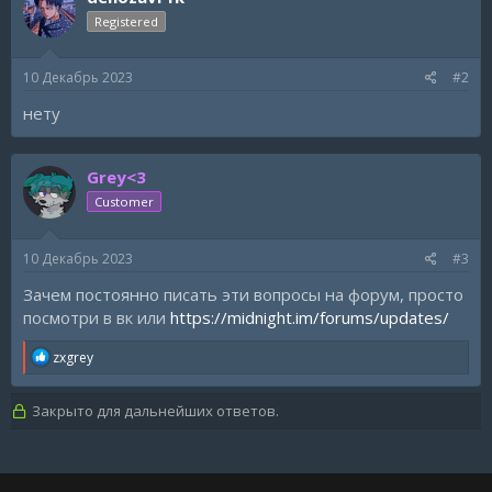
Registered
10 Декабрь 2023
#2
нету
Grey<3
Customer
10 Декабрь 2023
#3
Зачем постоянно писать эти вопросы на форум, просто
посмотри в вк или
https://midnight.im/forums/updates/
R
zxgrey
e
a
c
Закрыто для дальнейших ответов.
t
i
o
n