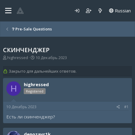
Russian
❔ Pre-Sale Questions
CКИНЧЕНДЖЕР
А
Д
highressed
10 Декабрь 2023
в
а
т
т
Закрыто для дальнейших ответов.
о
а
р
н
highressed
т
а
H
е
ч
Registered
м
а
ы
л
а
10 Декабрь 2023
#1
Есть ли скинченджер?
denozavr1k