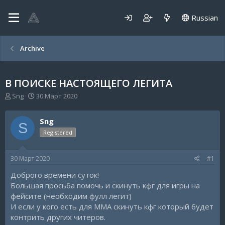
Russian
Archive
В ПОИСКЕ НАСТОЯЩЕГО ЛЕГИТА
А
Д
Sng
30 Март 2020
в
а
т
т
Sng
о
а
S
р
н
Registered
т
а
е
ч
30 Март 2020
#1
м
а
ы
л
Доброго времени суток!
а
Большая просьба помочь и скинуть кфг для игры на
фейсите (необходим фулл легит)
И если у кого есть для ММА скинуть кфг который будет
контрить других читеров.