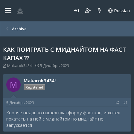
Russian
Archive
КАК ПОИГРАТЬ С МИДНАЙТОМ НА ФАСТ
КАПАХ ??
А
Д
Makarok3434!
5 Декабрь 2023
в
а
т
т
Makarok3434!
о
а
M
р
н
Registered
т
а
е
ч
5 Декабрь 2023
#1
м
а
ы
л
Короче недавно нашел платформу фаст кап, и хотел
а
покатать на ней с миднайтом но миднайт не
запускается