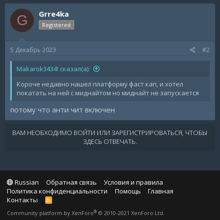
Grre4ka
G
Registered
5 Декабрь 2023
#2
Makarok3434! сказал(а):
Короче недавно нашел платформу фаст кап, и хотел
покатать на ней с миднайтом но миднайт не запускается
потому что анти чит включен
ВАМ НЕОБХОДИМО ВОЙТИ ИЛИ ЗАРЕГИСТРИРОВАТЬСЯ, ЧТОБЫ
ЗДЕСЬ ОТВЕЧАТЬ.
Russian
Обратная связь
Условия и правила
Политика конфиденциальности
Помощь
Главная
Контакты
R
S
®
Community platform by XenForo
© 2010-2021 XenForo Ltd.
S