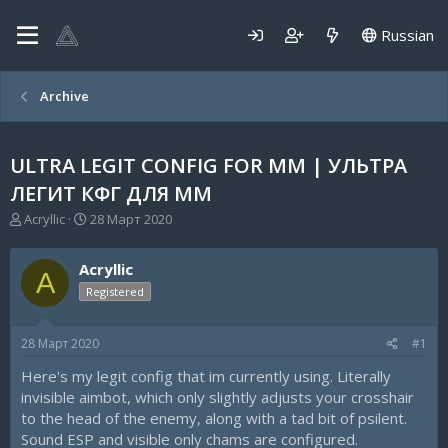
Russian
Archive
ULTRA LEGIT CONFIG FOR MM | УЛЬТРА
ЛЕГИТ КФГ ДЛЯ ММ
А
Д
Acryllic
28 Март 2020
в
а
т
т
Acryllic
о
а
A
р
н
Registered
т
а
е
ч
28 Март 2020
#1
м
а
ы
л
Here's my legit config that im currently using. Literally
а
invisible aimbot, which only slightly adjusts your crosshair
to the head of the enemy, along with a tad bit of psilent.
Sound ESP and visible only chams are configured.