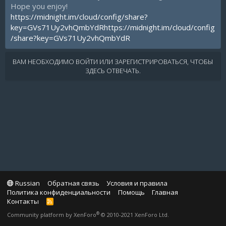
Hope you enjoy!
https://midnight.im/cloud/config/share?
key=GVs71Uy2vhQmbYdR
https://midnight.im/cloud/config
/share?key=GVs71Uy2vhQmbYdR
ВАМ НЕОБХОДИМО ВОЙТИ ИЛИ ЗАРЕГИСТРИРОВАТЬСЯ, ЧТОБЫ
ЗДЕСЬ ОТВЕЧАТЬ.
Russian
Обратная связь
Условия и правила
Политика конфиденциальности
Помощь
Главная
Контакты
R
S
®
Community platform by XenForo
© 2010-2021 XenForo Ltd.
S