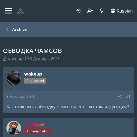
Russian
Archive
ОБВОДКА ЧАМСОВ
А
Д
wakeup
3 Декабрь 2023
в
а
т
т
wakeup
о
а
р
н
Registered
т
а
е
ч
3 Декабрь 2023
#1
м
а
ы
л
Как включить обводку чамсов и есть ли такая функция?
а
csxMpak
Administrator