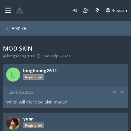
Russian
Archive
MOD SKIN
А
Д
longhoang2611
1 Декабрь 2023
в
а
т
т
longhoang2611
о
а
L
р
н
Registered
т
а
е
ч
1 Декабрь 2023
#1
м
а
ы
л
When will there be skin mods?
а
yuan
Registered