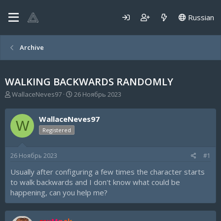
Russian
Archive
WALKING BACKWARDS RANDOMLY
А
Д
WallaceNeves97
26 Ноябрь 2023
в
а
т
т
WallaceNeves97
о
а
W
р
н
Registered
т
а
е
ч
26 Ноябрь 2023
#1
м
а
ы
л
Usually after configuring a few times the character starts
а
to walk backwards and I don't know what could be
happening, can you help me?
csxMpak