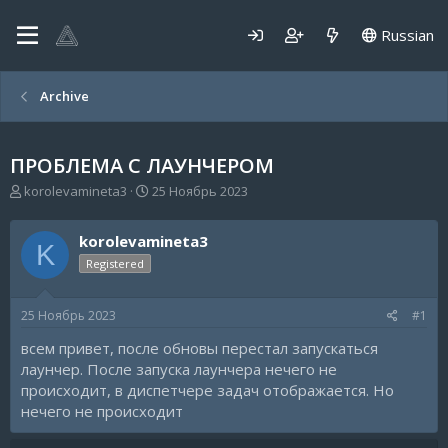
Russian
Archive
ПРОБЛЕМА С ЛАУНЧЕРОМ
А
Д
korolevamineta3
25 Ноябрь 2023
в
а
т
т
korolevamineta3
о
а
K
р
н
Registered
т
а
е
ч
25 Ноябрь 2023
#1
м
а
ы
л
всем привет, после обновы перестал запускаться
а
лаунчер. После запуска лаунчера нечего не
происходит, в диспетчере задач отображается. Но
нечего не происходит