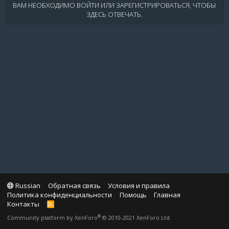
ВАМ НЕОБХОДИМО ВОЙТИ ИЛИ ЗАРЕГИСТРИРОВАТЬСЯ, ЧТОБЫ
ЗДЕСЬ ОТВЕЧАТЬ.
Russian
Обратная связь
Условия и правила
Политика конфиденциальности
Помощь
Главная
Контакты
R
S
®
Community platform by XenForo
© 2010-2021 XenForo Ltd.
S