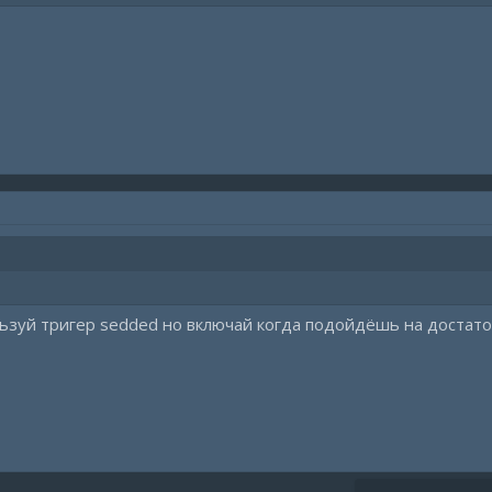
льзуй тригер sedded но включай когда подойдёшь на достато