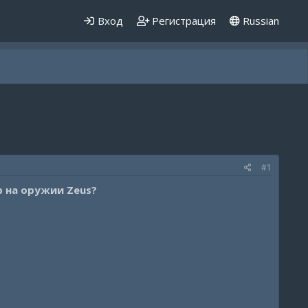
Вход
Регистрация
Russian
#1
 на оружии Zeus?