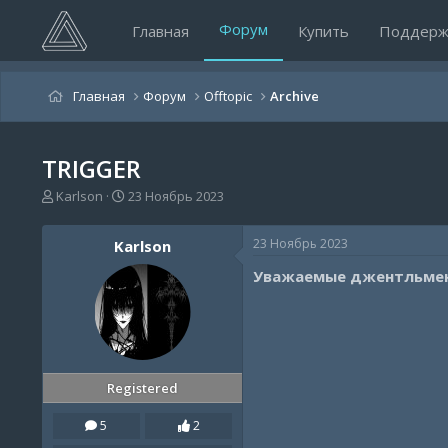
Форум
Главная
Купить
Поддерж
Главная
Форум
Offtopic
Archive
TRIGGER
А
Д
Karlson
23 Ноябрь 2023
в
а
т
т
23 Ноябрь 2023
Karlson
о
а
р
н
Уважаемые джентльмены
т
а
е
ч
м
а
ы
л
а
Registered
5
2