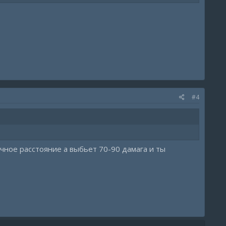
#4
чное расстояние а выбьет 70-90 дамага и ты