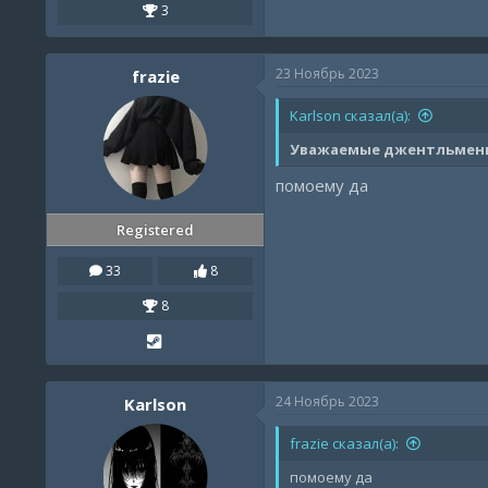
3
23 Ноябрь 2023
frazie
Karlson сказал(а):
Уважаемые джентльмены,
помоему да
Registered
33
8
8
24 Ноябрь 2023
Karlson
frazie сказал(а):
помоему да