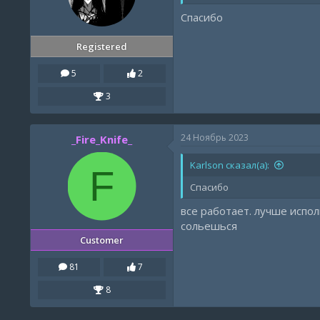
Спасибо
Registered
5
2
3
24 Ноябрь 2023
_Fire_Knife_
Karlson сказал(а):
F
Спасибо
все работает. лучше испо
сольешься
Customer
81
7
8