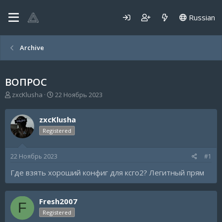
Russian
Archive
ВОПРОС
А
Д
zxcKlusha
22 Ноябрь 2023
в
а
т
т
zxcKlusha
о
а
р
н
Registered
т
а
е
ч
22 Ноябрь 2023
#1
м
а
ы
л
Где взять хороший конфиг для ксго2? Легитный прям
а
Fresh2007
F
Registered