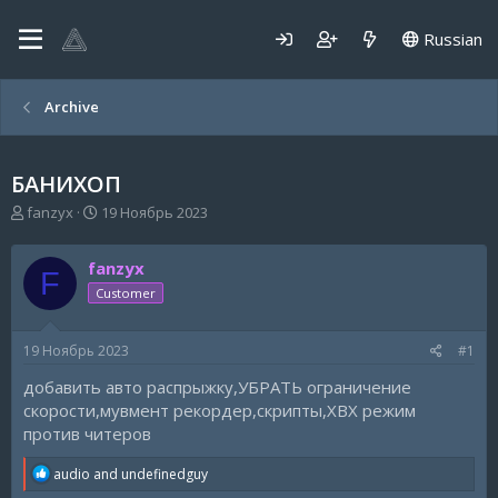
Russian
Archive
БАНИХОП
А
Д
fanzyx
19 Ноябрь 2023
в
а
т
т
fanzyx
о
а
F
р
н
Customer
т
а
е
ч
19 Ноябрь 2023
#1
м
а
ы
л
добавить авто распрыжку,УБРАТЬ ограничение
а
скорости,мувмент рекордер,скрипты,ХВХ режим
против читеров
R
audio
and
undefinedguy
e