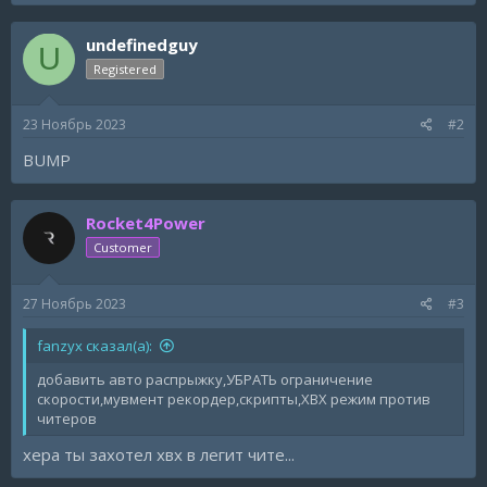
a
c
undefinedguy
t
U
i
Registered
o
n
s
23 Ноябрь 2023
#2
:
BUMP
Rocket4Power
Customer
27 Ноябрь 2023
#3
fanzyx сказал(а):
добавить авто распрыжку,УБРАТЬ ограничение
скорости,мувмент рекордер,скрипты,ХВХ режим против
читеров
хера ты захотел хвх в легит чите...