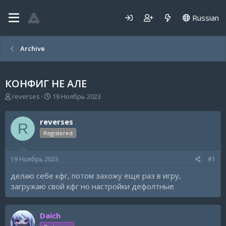
Russian
Archive
КОНФИГ НЕ АЛЕ
А
Д
reverses
19 Ноябрь 2023
в
а
т
т
reverses
о
а
R
р
н
Registered
т
а
е
ч
19 Ноябрь 2023
#1
м
а
ы
л
делаю себе кфг, потом захожу еще раз в игру,
а
загружаю свой кфг но настройки дефолтные
Daich