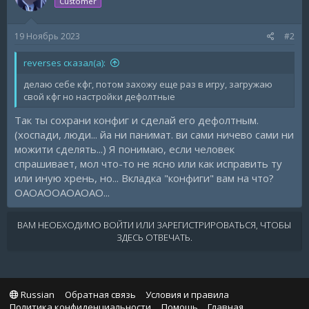
Customer
19 Ноябрь 2023
#2
reverses сказал(а):
делаю себе кфг, потом захожу еще раз в игру, загружаю
свой кфг но настройки дефолтные
Так ты сохрани конфиг и сделай его дефолтным.
(хоспади, люди... йа ни панимат. ви сами ничево сами ни
можити сделять...) Я понимаю, если человек
спрашивает, мол что-то не ясно или как исправить ту
или иную хрень, но... Вкладка "конфиги" вам на что?
ОАОАООАОАОАО...
ВАМ НЕОБХОДИМО ВОЙТИ ИЛИ ЗАРЕГИСТРИРОВАТЬСЯ, ЧТОБЫ
ЗДЕСЬ ОТВЕЧАТЬ.
Russian
Обратная связь
Условия и правила
Политика конфиденциальности
Помощь
Главная