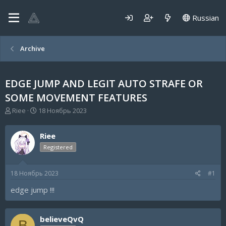
Russian
Archive
EDGE JUMP AND LEGIT AUTO STRAFE OR
SOME MOVEMENT FEATURES
А
Д
Riee
18 Ноябрь 2023
в
а
т
т
Riee
о
а
р
н
Registered
т
а
е
ч
18 Ноябрь 2023
#1
м
а
ы
л
edge jump !!!
а
believeQvQ
B