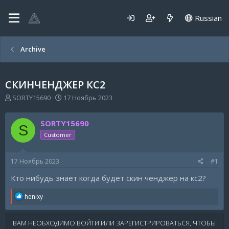
Russian
Archive
СКИНЧЕНДЖЕР КС2
А
Д
SORTY15690
17 Ноябрь 2023
в
а
т
т
SORTY15690
о
а
S
р
н
Customer
т
а
е
ч
17 Ноябрь 2023
#1
м
а
ы
л
Кто нибудь знает когда будет скин ченджер на кс2?
а
R
henixy
e
a
c
ВАМ НЕОБХОДИМО ВОЙТИ ИЛИ ЗАРЕГИСТРИРОВАТЬСЯ, ЧТОБЫ
t