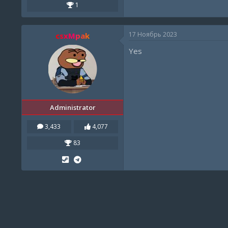
1
17 Ноябрь 2023
csxMpak
Yes
Administrator
3,433
4,077
83