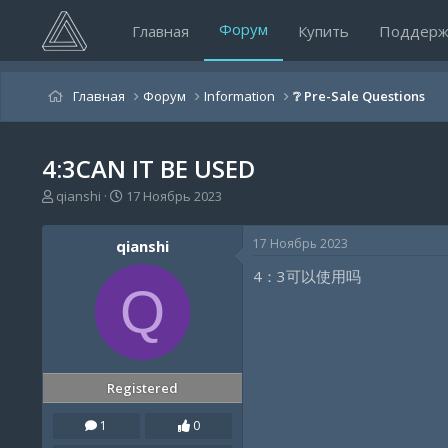
Форум
Главная
Купить
Поддерж
Главная
Форум
Information
❔ Pre-Sale Questions
4:3CAN IT BE USED
А
Д
qianshi
17 Ноябрь 2023
в
а
т
т
17 Ноябрь 2023
qianshi
о
а
р
н
4：3可以使用吗
т
а
Q
е
ч
м
а
ы
л
а
Registered
1
0