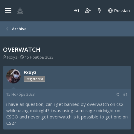
Russian
Archive
OVERWATCH
А
Д
Fxxyz
15 Ноябрь 2023
в
а
т
т
Fxxyz
о
а
р
н
Registered
т
а
е
ч
15 Ноябрь 2023
#1
м
а
ы
л
i have an question, can i get banned by overwatch on cs2
а
while using midnight? i was using semi rage midnight on
CSGO and never got overwatch is it possible to get one on
CS2?