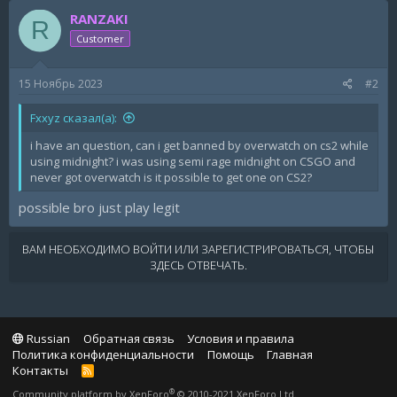
RANZAKI
R
Customer
15 Ноябрь 2023
#2
Fxxyz сказал(а):
i have an question, can i get banned by overwatch on cs2 while
using midnight? i was using semi rage midnight on CSGO and
never got overwatch is it possible to get one on CS2?
possible bro just play legit
ВАМ НЕОБХОДИМО ВОЙТИ ИЛИ ЗАРЕГИСТРИРОВАТЬСЯ, ЧТОБЫ
ЗДЕСЬ ОТВЕЧАТЬ.
Russian
Обратная связь
Условия и правила
Политика конфиденциальности
Помощь
Главная
Контакты
R
S
®
Community platform by XenForo
© 2010-2021 XenForo Ltd.
S