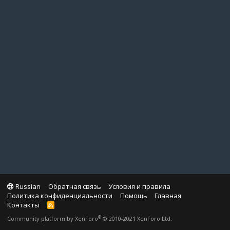
Russian
Обратная связь
Условия и правила
Политика конфиденциальности
Помощь
Главная
Контакты
R
S
®
Community platform by XenForo
© 2010-2021 XenForo Ltd.
S