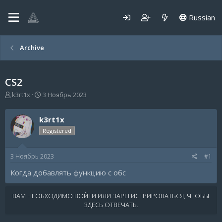
Russian
Archive
CS2
А
Д
k3rt1x
3 Ноябрь 2023
в
а
т
т
k3rt1x
о
а
р
н
Registered
т
а
е
ч
3 Ноябрь 2023
#1
м
а
ы
л
Когда добавлять функцию с обс
а
ВАМ НЕОБХОДИМО ВОЙТИ ИЛИ ЗАРЕГИСТРИРОВАТЬСЯ, ЧТОБЫ
ЗДЕСЬ ОТВЕЧАТЬ.