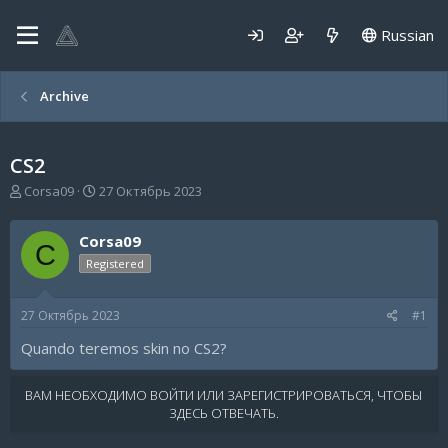
Russian
Archive
CS2
А
Д
Corsa09
27 Октябрь 2023
в
а
т
т
Corsa09
о
а
C
р
н
Registered
т
а
е
ч
27 Октябрь 2023
#1
м
а
ы
л
Quando teremos skin no CS2?
а
ВАМ НЕОБХОДИМО ВОЙТИ ИЛИ ЗАРЕГИСТРИРОВАТЬСЯ, ЧТОБЫ
ЗДЕСЬ ОТВЕЧАТЬ.