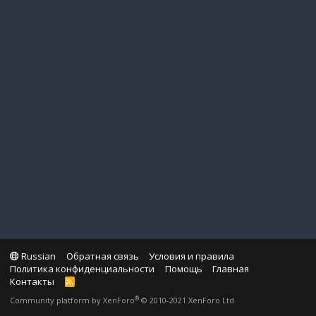
Russian
Обратная связь
Условия и правила
Политика конфиденциальности
Помощь
Главная
Контакты
R
S
®
Community platform by XenForo
© 2010-2021 XenForo Ltd.
S