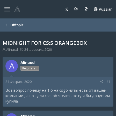
Russian
Offtopic
MIDNIGHT FOR CS:S ORANGEBOX
А
Д
Alinaxd
24 Февраль 2020
в
а
т
т
Alinaxd
о
а
A
р
н
Registered
т
а
е
ч
24 Февраль 2020
#1
м
а
ы
л
Вот вопрос почему на 1.6 на csgo читы есть от вашей
а
компании , а вот для cs:s ob steam , нету я бы допустим
купила.
Alinaxd