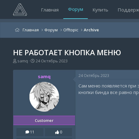
Форум
Главная
Купить
Поддерж
Главная
Форум
Offtopic
Archive
НЕ РАБОТАЕТ КНОПКА МЕНЮ
А
Д
samq
24 Октябрь 2023
в
а
т
т
24 Октябрь 2023
samq
о
а
р
н
Сам меню появляется при з
т
а
кнопки бинда все равно пр
е
ч
м
а
ы
л
а
Customer
11
0