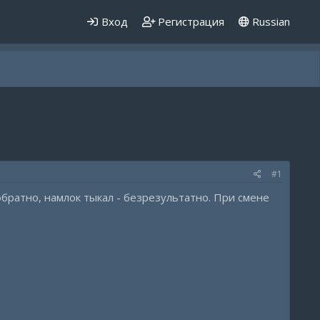
Вход
Регистрация
Russian
#1
 обратно, намлок тыкал - безрезультатно. При смене