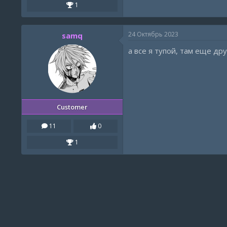
1
24 Октябрь 2023
samq
а все я тупой, там еще др
Customer
11
0
1