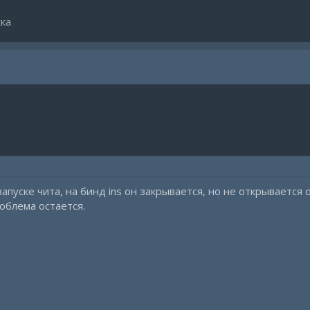
ка
апуске чита, на бинд ins он закрывается, но не открывается
облема остается.