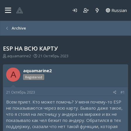
Russian
Archive
ESP НА ВСЮ КАРТУ
А
Д
aquamarine2
21 Октябрь 2023
в
а
т
т
aquamarine2
о
а
A
р
н
Registered
т
а
е
ч
21 Октябрь 2023
#1
м
а
ы
л
Всем приет. Кто может помочь? У меня почему-то ESP
а
не показываются через всю карту. Бывало даже такое,
что я стоял на лестницу у андера на мираже и вх не
показывало как чел бежит по андеру. Обратился в тех
поддержку, сказали что нет такой функции, которая