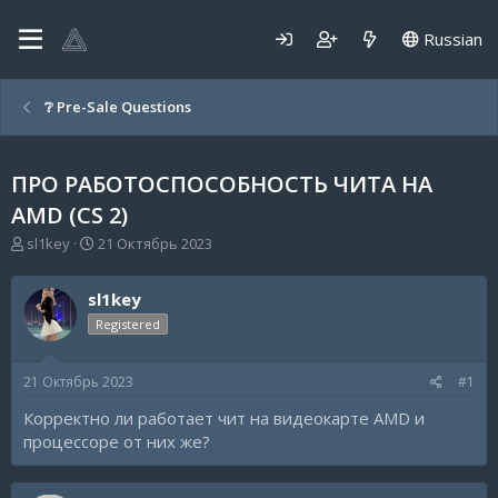
Russian
❔ Pre-Sale Questions
ПРО РАБОТОСПОСОБНОСТЬ ЧИТА НА
AMD (CS 2)
А
Д
sl1key
21 Октябрь 2023
в
а
т
т
sl1key
о
а
р
н
Registered
т
а
е
ч
21 Октябрь 2023
#1
м
а
ы
л
Корректно ли работает чит на видеокарте AMD и
а
процессоре от них же?