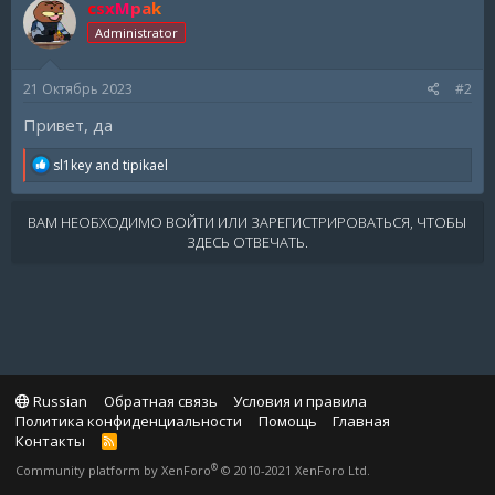
csxMpak
Administrator
21 Октябрь 2023
#2
Привет, да
R
sl1key
and
tipikael
e
a
c
ВАМ НЕОБХОДИМО ВОЙТИ ИЛИ ЗАРЕГИСТРИРОВАТЬСЯ, ЧТОБЫ
t
ЗДЕСЬ ОТВЕЧАТЬ.
i
o
n
s
:
Russian
Обратная связь
Условия и правила
Политика конфиденциальности
Помощь
Главная
Контакты
R
S
®
Community platform by XenForo
© 2010-2021 XenForo Ltd.
S