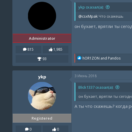
ykp сказал(а):
@csxMpak
Что скажешь
он бухает, врятли ты сег
Administrator
815
1,985
R
hOR1ZON
and
Pandos
93
e
a
c
3 Июнь 2018
ykp
t
i
o
Blick1337 сказал(а):
n
s
он бухает, врятли ты сегод
:
А ты что скажешь? когда р
Registered
0
0