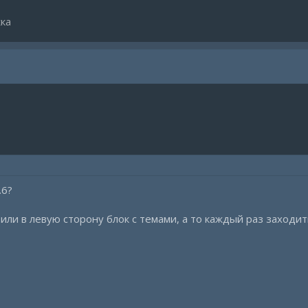
ка
.6?
 или в левую сторону блок с темами, а то каждый раз заходит