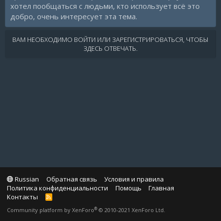
хотел пообщаться с людьми, кто использует всё это
добро, очень интересует эта тема.
ВАМ НЕОБХОДИМО ВОЙТИ ИЛИ ЗАРЕГИСТРИРОВАТЬСЯ, ЧТОБЫ
ЗДЕСЬ ОТВЕЧАТЬ.
Russian
Обратная связь
Условия и правила
Политика конфиденциальности
Помощь
Главная
Контакты
R
S
®
Community platform by XenForo
© 2010-2021 XenForo Ltd.
S