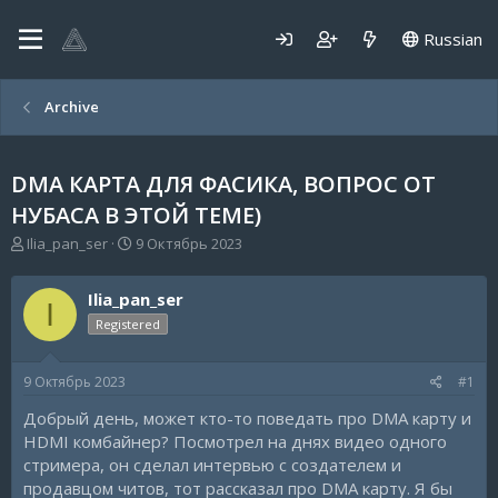
Russian
Archive
DMA КАРТА ДЛЯ ФАСИКА, ВОПРОС ОТ
НУБАСА В ЭТОЙ ТЕМЕ)
А
Д
Ilia_pan_ser
9 Октябрь 2023
в
а
т
т
Ilia_pan_ser
о
а
I
р
н
Registered
т
а
е
ч
9 Октябрь 2023
#1
м
а
ы
л
Добрый день, может кто-то поведать про DMA карту и
а
HDMI комбайнер? Посмотрел на днях видео одного
стримера, он сделал интервью с создателем и
продавцом читов, тот рассказал про DMA карту. Я бы