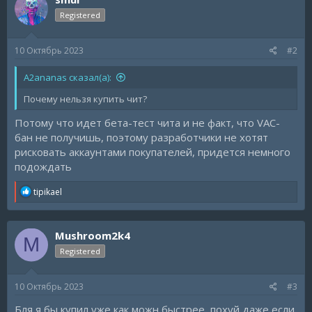
i
Registered
o
n
s
10 Октябрь 2023
#2
:
A2ananas сказал(а):
Почему нельзя купить чит?
Потому что идет бета-тест чита и не факт, что VAC-
бан не получишь, поэтому разработчики не хотят
рисковать аккаунтами покупателей, придется немного
подождать
R
tipikael
e
a
c
Mushroom2k4
t
M
i
Registered
o
n
s
10 Октябрь 2023
#3
:
Бля я бы купил уже как можн быстрее, похуй даже если