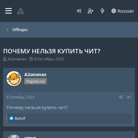
Russian
Offtopic
ПОЧЕМУ НЕЛЬЗЯ КУПИТЬ ЧИТ?
А
Д
A2ananas
8 Октябрь 2023
в
а
т
т
A2ananas
о
а
р
н
Registered
т
а
е
ч
8 Октябрь 2023
#1
м
а
ы
л
Почему нельзя купить чит?
а
R
Beloff
e
a
c
smur
t