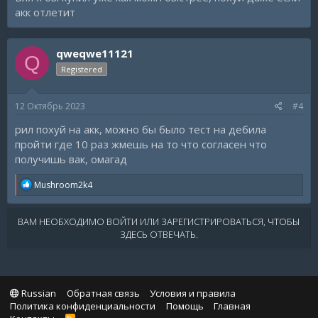
акк отлетит
qweqwe11121
Q
Registered
12 Октябрь 2023
#4
рил похуй на акк, можно бы было тест на дебила
пройти где 10 раз жмешь на то что согласен что
получишь вак, омагад
R
Mushroom2k4
e
a
c
ВАМ НЕОБХОДИМО ВОЙТИ ИЛИ ЗАРЕГИСТРИРОВАТЬСЯ, ЧТОБЫ
t
ЗДЕСЬ ОТВЕЧАТЬ.
i
o
n
s
:
Russian
Обратная связь
Условия и правила
Политика конфиденциальности
Помощь
Главная