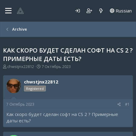
Russian
Archive
КАК СКОРО БУДЕТ СДЕЛАН СОФТ НА CS 2 ?
ПРИМЕРНЫЕ ДАТЫ ЕСТЬ?
А
Д
chwstjnx22812
7 Октябрь 2023
в
а
т
т
chwstjnx22812
о
а
р
н
Registered
т
а
е
ч
7 Октябрь 2023
#1
м
а
ы
л
Как скоро будет сделан софт на CS 2 ? Примерные
а
даты есть?