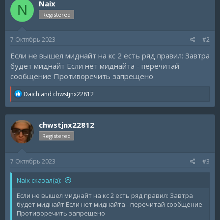
Naix
N
Registered
7 Октябрь 2023
#2
Если не вышел миднайт на кс 2 есть ряд правил: Завтра
будет миднайт Если нет миднайта - перечитай
сообщение Противоречить запрещено
R
Daich
and
chwstjnx22812
e
a
c
chwstjnx22812
t
i
Registered
o
n
s
7 Октябрь 2023
#3
:
Naix сказал(а):
Если не вышел миднайт на кс 2 есть ряд правил: Завтра
будет миднайт Если нет миднайта - перечитай сообщение
Противоречить запрещено