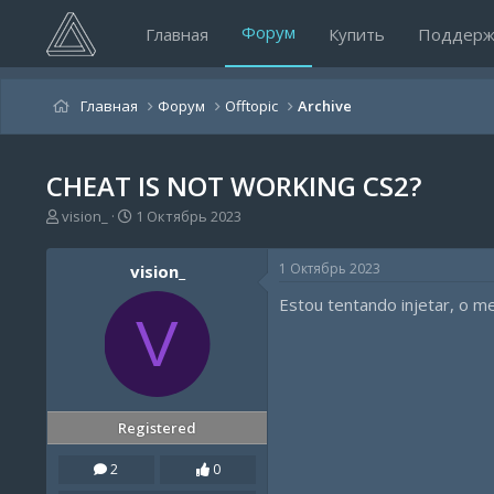
Форум
Главная
Купить
Поддерж
Главная
Форум
Offtopic
Archive
CHEAT IS NOT WORKING CS2?
А
Д
vision_
1 Октябрь 2023
в
а
т
т
1 Октябрь 2023
vision_
о
а
р
н
Estou tentando injetar, o m
т
а
V
е
ч
м
а
ы
л
а
Registered
2
0