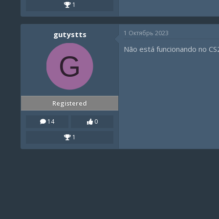
1
1 Октябрь 2023
gutystts
Não está funcionando no CS
G
Registered
14
0
1