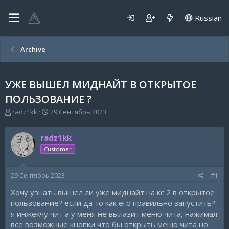
Russian
Archive
УЖЕ ВЫШЕЛ МИДНАЙТ В ОТКРЫТОЕ
ПОЛЬЗОВАНИЕ ?
А
Д
radz1kk
29 Сентябрь 2023
в
а
т
т
radz1kk
о
а
р
н
Customer
т
а
е
ч
29 Сентябрь 2023
#1
м
а
ы
л
Хочу узнать вышел ли уже миднайт на кс 2 в открытое
а
пользование? если да то как его правильно запустить?
я инжекчу чит а у меня не вылазит меню чита, нажимал
все возможные кнопки что бы открыть меню чита но