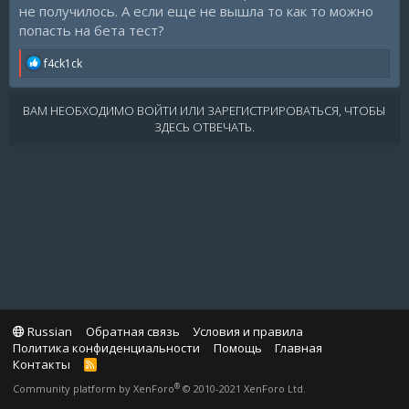
не получилось. А если еще не вышла то как то можно
попасть на бета тест?
R
f4ck1ck
e
a
c
ВАМ НЕОБХОДИМО ВОЙТИ ИЛИ ЗАРЕГИСТРИРОВАТЬСЯ, ЧТОБЫ
t
ЗДЕСЬ ОТВЕЧАТЬ.
i
o
n
s
:
Russian
Обратная связь
Условия и правила
Политика конфиденциальности
Помощь
Главная
Контакты
R
S
®
Community platform by XenForo
© 2010-2021 XenForo Ltd.
S