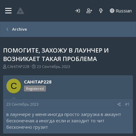
Russian
Archive
ПОМОГИТЕ, ЗАХОЖУ В ЛАУНЧЕР И
ВОЗНИКАЕТ ТАКАЯ ПРОБЛЕМА
А
Д
CAHiTAP228
23 Сентябрь 2023
в
а
т
т
CAHiTAP228
о
а
C
р
н
Registered
т
а
е
ч
23 Сентябрь 2023
#1
м
а
ы
л
в лаунчере у меня иногда просто загрузка в аккаунт
а
бесконечная а иногда если и заходит то чит
бесконечно грузит