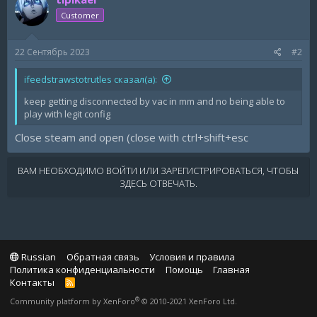
Customer
22 Сентябрь 2023
#2
ifeedstrawstotrutles сказал(а):
keep getting disconnected by vac in mm and no being able to
play with legit config
Close steam and open (close with ctrl+shift+esc
ВАМ НЕОБХОДИМО ВОЙТИ ИЛИ ЗАРЕГИСТРИРОВАТЬСЯ, ЧТОБЫ
ЗДЕСЬ ОТВЕЧАТЬ.
Russian
Обратная связь
Условия и правила
Политика конфиденциальности
Помощь
Главная
Контакты
R
S
®
Community platform by XenForo
© 2010-2021 XenForo Ltd.
S