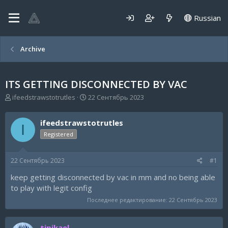
Russian
Archive
ITS GETTING DISCONNECTED BY VAC
А
Д
ifeedstrawstotrutles
22 Сентябрь 2023
в
а
т
т
ifeedstrawstotrutles
о
а
I
р
н
Registered
т
а
е
ч
22 Сентябрь 2023
#1
м
а
ы
л
keep getting disconnected by vac in mm and no being able
а
to play with legit config
Последнее редактирование:
22 Сентябрь 2023
tipikael