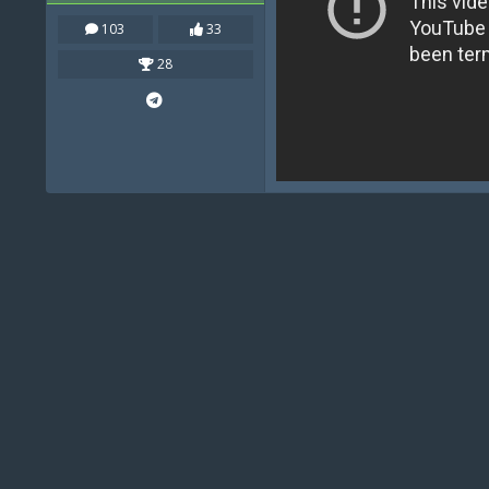
103
33
28