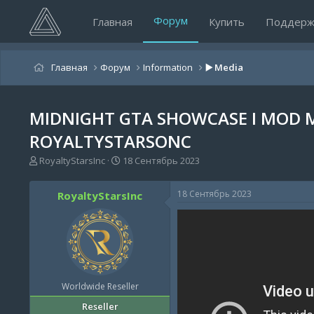
Форум
Главная
Купить
Поддерж
Главная
Форум
Information
▶️ Media
MIDNIGHT GTA SHOWCASE I MOD M
ROYALTYSTARSONC
А
Д
RoyaltyStarsInc
18 Сентябрь 2023
в
а
т
т
18 Сентябрь 2023
RoyaltyStarsInc
о
а
р
н
т
а
е
ч
м
а
ы
л
а
Worldwide Reseller
Reseller