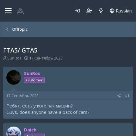
Russian
Offtopic
ГТА5/ GTA5
А
Д
SunRos
17 Сентябрь 2023
в
а
т
т
SunRos
о
а
р
н
Customer
т
а
е
ч
17 Сентябрь 2023
#1
м
а
ы
л
Ребят, есть у кого пак машин?
а
Guys, does anyone have a pack of cars?
Daich