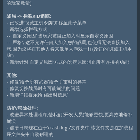
的玩家数量)
战局 -> 拦截RID追踪:
- 已改进'隐藏主机令牌'并移至此子菜单
- 新增选择拦截方式
-- '自定义原因' 当玩家被阻止加入时显示自定义原因
-- '严格', 这不允许任何人加入您的战局,也使得无法直接加入
您,因为您将在其他人看来像单人游戏一样(改进的'隐藏主机令
牌')
- 新增针对'自定义原因'方式的选定原因阻止所有连接的功能
其他:
- 修复'给予所有武器'给予手雷时的异常
- 修复切换战局时有可能崩溃的问题
- 新增详细提示给'踢出时信息'
防护/移除处理:
- 改进异常处理程序,使我们(开发人员)能够更快,更高效地修补
崩溃
- 崩溃日志现在位于'crash logs'文件夹中,该文件夹是在加载程
序文件夹中自动创建的