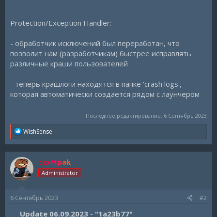
Protection/Exception Handler:
- обработчик исключений был переработан, что
позволит нам (разработчикам) быстрее исправлять
различные краши пользователей
- теперь крашлоги находятся в папке 'crash logs',
которая автоматически создается рядом с лаунчером
Последнее редактирование:
6 Сентябрь 2023
R
WishSense
e
a
c
csxMpak
t
i
Administrator
o
n
s
6 Сентябрь 2023
#2
:
Update 06.09.2023 - "1a23b77"