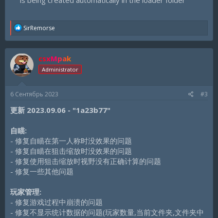
R
SirRemorse
e
a
c
csxMpak
t
i
Administrator
o
n
s
6 Сентябрь 2023
#3
:
更新 2023.09.06 - "1a23b77"
自瞄:
- 修复自瞄在第一人称时没效果的问题
- 修复自瞄在狙击缩放时没效果的问题
- 修复使用狙击缩放时视野没有正确计算的问题
- 修复一些其他问题
玩家管理:
- 修复游戏过程中崩溃的问题
- 修复不显示统计数据的问题(玩家数量,当前文件夹,文件夹中