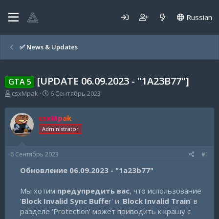
Russian
✅️ News & Updates
[UPDATE 06.09.2023 - "1A23B77"]
GTA 5
А
Д
csxMpak
6 Сентябрь 2023
в
а
т
т
csxMpak
о
а
р
н
Administrator
т
а
е
ч
6 Сентябрь 2023
#1
м
а
ы
л
Обновление 06.09.2023 - "1a23b77"
а
Мы хотим
предупредить вас
, что использование
'
Block Invalid Sync Buffe
r' и '
Block Invalid Train
' в
разделе 'Protection' может приводить к крашу с